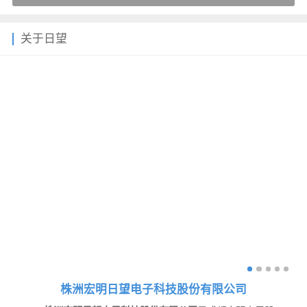
关于日望
株洲宏明日望电子科技股份有限公司