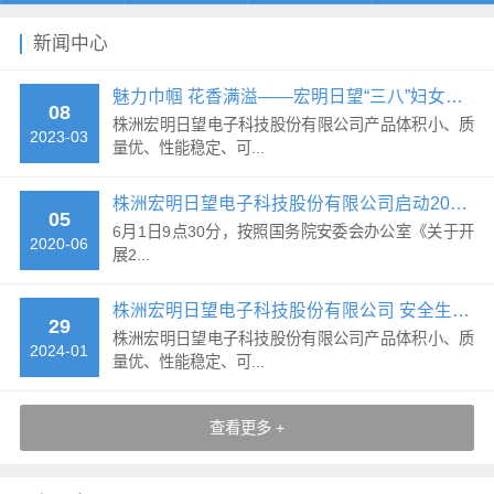
新闻中心
魅力巾帼 花香满溢——宏明日望“三八”妇女节花艺活动
08
株洲宏明日望电子科技股份有限公司产品体积小、质
2023-03
量优、性能稳定、可...
株洲宏明日望电子科技股份有限公司启动2020年“安全生产月”活动
05
6月1日9点30分，按照国务院安委会办公室《关于开
2020-06
展2...
株洲宏明日望电子科技股份有限公司 安全生产标识制作、安全元文化墙...
29
株洲宏明日望电子科技股份有限公司产品体积小、质
2024-01
量优、性能稳定、可...
查看更多 +